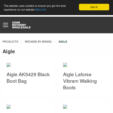
This website uses cookies to ensure you get the best
Got it!
experience on our website
More info
PRODUCTS
BROWSE BY BRAND
CURRENT:
AIGLE
Aigle
Aigle AK5429 Black
Aigle Laforse
Boot Bag
Vibram Walking
Boots